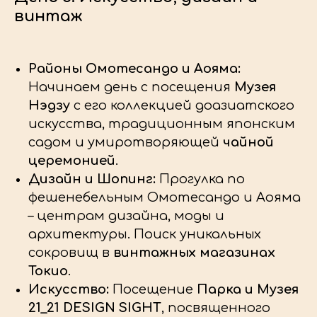
винтаж
Районы Омотесандо и Аояма:
Начинаем день с посещения
Музея
Нэдзу
с его коллекцией доазиатского
искусства, традиционным японским
садом и умиротворяющей
чайной
церемонией
.
Дизайн и Шопинг:
Прогулка по
фешенебельным Омотесандо и Аояма
– центрам дизайна, моды и
архитектуры. Поиск уникальных
сокровищ в
винтажных магазинах
Токио
.
Искусство:
Посещение
Парка и Музея
21_21 DESIGN SIGHT
, посвященного