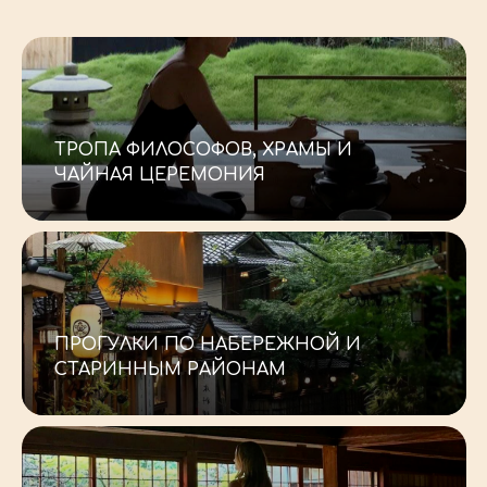
_
ТРОПА ФИЛОСОФОВ, ХРАМЫ И
РАСПИСАНИЕ
ЧАЙНАЯ ЦЕРЕМОНИЯ
_
ПРОГУЛКИ ПО НАБЕРЕЖНОЙ И
СТАРИННЫМ РАЙОНАМ
-