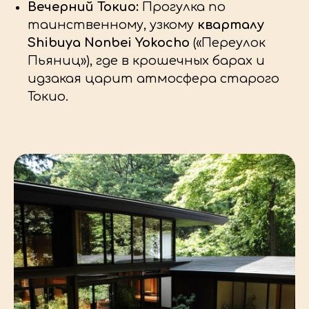
Вечерний Токио:
Прогулка по
таинственному, узкому
кварталу
Shibuya Nonbei Yokocho
(«Переулок
Пьяниц»), где в крошечных барах и
идзакая царит атмосфера старого
Токио.