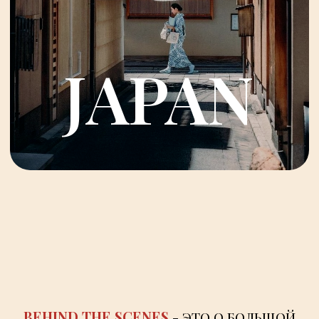
с 2 по 11 апреля
BEHIND
THE
SCENES
-
ЭТО
О
БОЛЬШОЙ
ЛЮБВИ
К
ТВОРЧЕСТВУ,
СЪЁМКАМ,
САМОВЫРАЖЕНИЮ.
О
ДОРОГЕ
И
ТЕХ,
КОГО
МЫ
НА
НЕЙ
ВСТРЕЧАЕМ
И
ВПУСКАЕМ
В
СВОЮ
ЖИЗНЬ,
О
ПРИКЛЮЧЕНИЯХ
И
НОВЫХ
ИСТОРИЯХ,
О
ПРИРОДЕ
И
ЕЁ
НЕВЕРОЯТНОЙ
СИЛЕ,
ОБ
ЭСТЕТИКЕ
ВО
ВСЕМ,
О
СИЛЬНОМ
КОММЬЮНИТИ,
ДРУЖБЕ
И
ПОДДЕРЖКЕ.
ТОКИО