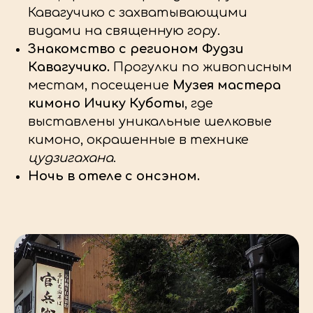
Кавагучико с захватывающими
видами на священную гору.
Знакомство с регионом Фудзи
Кавагучико.
Прогулки по живописным
местам, посещение
Музея мастера
кимоно Ичику Куботы
, где
выставлены уникальные шелковые
кимоно, окрашенные в технике
цудзигахана
.
Ночь в отеле с онсэном.