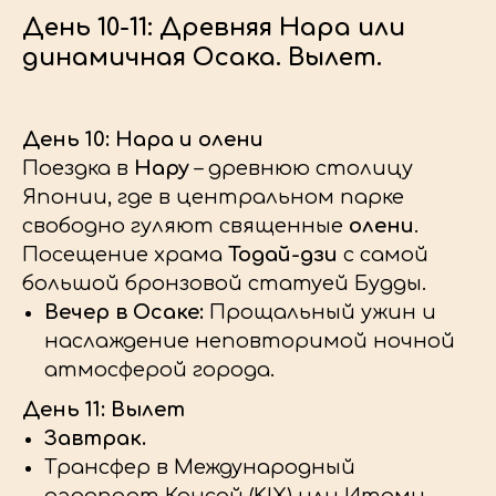
День 10-11: Древняя Нара или
динамичная Осака. Вылет.
ОСТАВИТЬ ЗАЯВКУ
День 10: Нара и олени
Поездка в
Нару
– древнюю столицу
Японии, где в центральном парке
свободно гуляют священные
олени
.
Посещение храма
Тодай-дзи
с самой
большой бронзовой статуей Будды.
Вечер в Осаке:
Прощальный ужин и
наслаждение неповторимой ночной
ЭТО СИНТЕЗ ВСЕГО САМОГО
атмосферой города.
ЛЮБИМОГО И ТОТ ПРОДУКТ, К
День 11: Вылет
КОТОРОМУ ВЁЛ ДОЛГИЙ И
Завтрак.
ИНТЕРЕСНЫЙ ПУТЬ
Трансфер в Международный