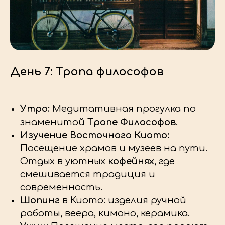
ОТЕЛЬ В КИОТО
День 7: Тропа философов
Утро:
Медитативная прогулка по
знаменитой
Тропе Философов
.
Изучение Восточного Киото:
Посещение храмов и музеев на пути.
Отдых в уютных
кофейнях
, где
смешивается традиция и
РАСПИСАНИЕ
О ПРОЕКТЕ
КОНТАКТЫ
современность.
Шопинг
в Киото: изделия ручной
работы, веера, кимоно, керамика.