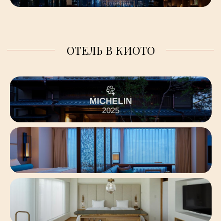
_
_
_