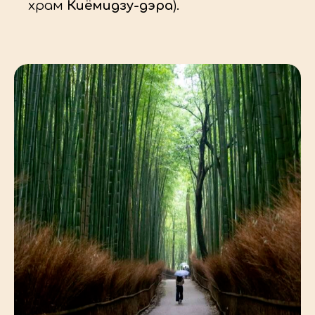
храм
Киёмидзу-дэра
).
СТОИМОСТЬ ТУРА