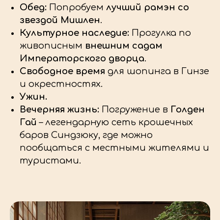
Обед:
Попробуем
лучший рамэн со
звездой Мишлен
.
Культурное наследие:
Прогулка по
живописным
внешним садам
Императорского дворца
.
Свободное время
для шопинга в Гинзе
и окрестностях.
Ужин.
Вечерняя жизнь:
Погружение в
Голден
Гай
– легендарную сеть крошечных
баров Синдзюку, где можно
пообщаться с местными жителями и
туристами.