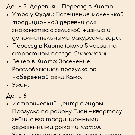
День 5: Деревня и Переезд в Киото
Утро у Фудзи:
Посещение
маленькой
традиционной деревни
для
знакомства с сельской жизнью и
дополнительными ракурсами горы.
Переезд в Киото
(около 5 часов, на
скоростном поезде
Синкансэн
).
Вечер в Киото:
Заселение.
Расслабляющая
прогулка по
набережной
реки Камо.
Ужин
.
День 6
Исторический центр с гидом:
Прогулка по району
Гион
– кварталу
гейш, с его традиционными
деревянными домами
матия
.
Ужин
и возможность увидеть
гэйко