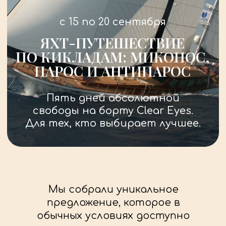
Пять дней абсолютной
свободы на борту Clear Eyes.
Для тех, кто выбирает лучшее.
Мы собрали уникальное
предложение, которое в
обычных условиях доступно
только под полную аренду.
При индивидуальной аренде
этой яхты в июне стоимость
за неделю составила бы 110 000
€ (аренда+НДС+АРА)
Мы предлагаем возможность
присоединиться к
путешествию за часть этой
суммы, без компромиссов по
уровню сервиса.