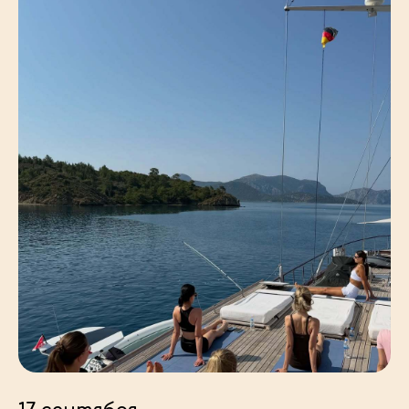
неоднократно побывали в Марокко, Южной
Африке, Португалии, Черногории и Турции.
За это время я поняла, что нет ничего
сильнее окружения и людей, которые
проходят с тобой жизненный путь.
Желание создавать ПУТЕШЕСТВИЯ ДЛЯ
ДЕВУШЕК СО СХОЖИМИ ИНТЕРЕСАМИ И
ЦЕННОСТЯМИЯ родилась из желания
разделить неуловимую красоту момента,
которое мы испытываем, находясь в
путешествиях. Спустя три года могу с
уверенностью сказать, что основала
пространство, где между мной и
участницами тура возникает невероятная
синергия, которая ни раз перерастала в
настоящую дружбу
БЛИЖАЙШИЕ ТУРЫ