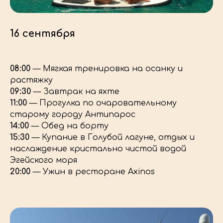
ИНТЕРЕСНЫЙ ПУТЬ
16 сентября
08:00
— Мягкая тренировка на осанку и
растяжку
09:30
— Завтрак на яхте
11:00
— Прогулка по очаровательному
старому городу Антипарос
14:00
— Обед на борту
15:30
— Купание в Голубой лагуне, отдых и
наслаждение кристально чистой водой
Эгейского моря
20:00
— Ужин в ресторане Axinos
РАСПИСАНИЕ
О ПРОЕКТЕ
КОНТАКТЫ
Привет! Меня зовут Оля
и я создаю путешествия для девушек. За
время существования проекта мы