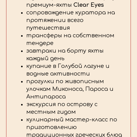
премиум-яхты
Clear Eyes
сопровождение куратора на
протяжении всего
путешествия
трансферы на собственном
тендере
завтраки на борту яхты
каждый день
купание в Голубой лагуне и
водные активности
прогулки по живописным
улочкам Миконоса, Пароса и
Антипароса
экскурсия по острову с
местным гидом
кулинарный мастер-класс по
приготовлению
традиционных греческих блюд