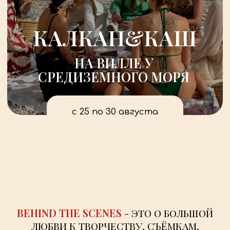
с 25 по 30 августа
BEHIND
THE
SCENES
-
ЭТО
О
БОЛЬШОЙ
ЛЮБВИ
К
ТВОРЧЕСТВУ,
СЪЁМКАМ,
САМОВЫРАЖЕНИЮ.
О
ДОРОГЕ
И
ТЕХ,
КОГО
МЫ
НА
НЕЙ
ВСТРЕЧАЕМ
И
ВПУСКАЕМ
В
СВОЮ
ЖИЗНЬ,
О
ПРИКЛЮЧЕНИЯХ
И
НОВЫХ
ИСТОРИЯХ,
О
ПРИРОДЕ
И
ЕЁ
НЕВЕРОЯТНОЙ
СИЛЕ,
ОБ
ЭСТЕТИКЕ
ВО
ВСЕМ,
О
СИЛЬНОМ
КОММЬЮНИТИ,
ДРУЖБЕ
И
ПОДДЕРЖКЕ.
КАК ЭТО БЫЛО