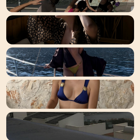
_
-
-
-