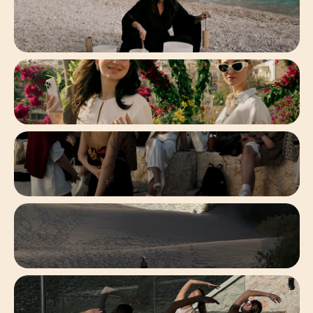
_
_
-
РАСПИСАНИЕ
-
-