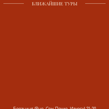
@OUCHVERYOUCH
Это что-то уникальное, в этом
чувствуется огромная любовь и
видение мира. Я каждый раз
возвращаюсь после туров и мне дико
хочется жить, я всегда очень сильно
наполняюсь. Это для меня очень
яркие поездки. Никакой другой
организатор с такой же программой
точно с тобой не сравнится, потому
Бразилия (Рио, Сан Пауло, Игуасу) 21-30