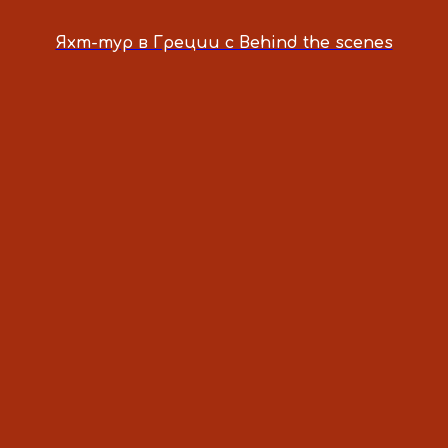
WHATSAPP
Яхт-тур в Греции с Behind the scenes
TELEGRAM
ТУРЫ
О ПРОЕКТЕ
INSTAGRAM
FACEBOOK
Договор оферты
Политика конфедицивльности
ИП Иванова О.Ю. ИНН 771989089438