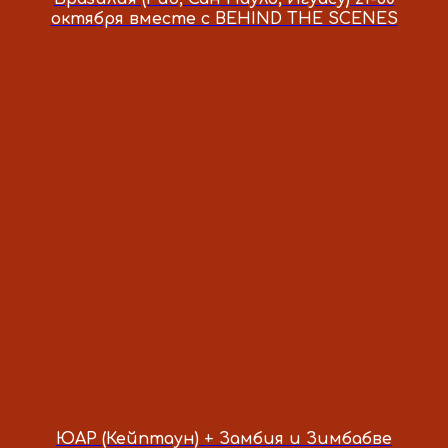
что там не будет тебя - а значит
октября вместе с BEHIND THE SCENES
все будет совсем по-другому. Твои
туры такие особенные благодаря
тебе💗
Не знаю, меня как-то переполняют
позитивные эмоции и мне очень
хочется делиться этим в первую
очередь с тобой! Спасибо тебе
миллион раз за всё, что ты делаешь,
потому что это невероятно красиво
и глубоко
prev
next
FAQ
ЮАР (Кейптаун) + Замбия и Зимбабве